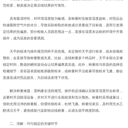
范程度，都直接决定着后续结果的可靠性。
具有吸湿特性，对环境湿度较为敏感。若称量时实验室湿度超标，对照品会
快速吸附空气中的水分，导致实际称取的有效成分质量低于目标值，进而引发测
定结果的负偏差。部分检验人员因忽视这一点，直接在湿度未达标的环境中开展
操作，成为误差的首要诱因。
天平的校准与操作规范同样不容忽视。未定期对天平进行校准，或未按规程
预热，会直接导致称量数值失真。比如，连续称量多个样品时，天平未留出足够
稳定时间，数值的瞬间波动会让结果偏离真实值。此外，称量纸与容器的选择也
暗藏细节：若容器表面粗糙易吸附粉末，或称量时手法粗暴导致粉末飞溅，都会
直接造成对照品损失，为后续误差埋下伏笔。
解决称量难题，需构建全流程规范。操作前必须确认实验室湿度符合标准，
必要时开启除湿设备，并对天平进行全面校准和充分预热。称量时采用减量法，
借助光滑洁净的称量船，轻缓转移粉末，杜绝飞溅。称量结束后，及时用无水乙
醇清洁天平，避免残留污染影响后续称量，从源头筑牢精度防线。
二、溶解：均匀稳定的关键环节