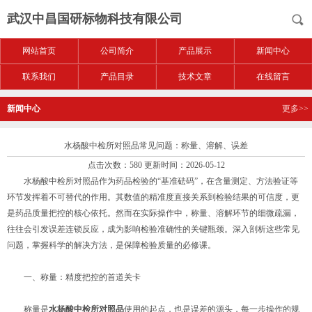
武汉中昌国研标物科技有限公司
网站首页
公司简介
产品展示
新闻中心
联系我们
产品目录
技术文章
在线留言
新闻中心
更多>>
水杨酸中检所对照品常见问题：称量、溶解、误差
点击次数：580 更新时间：2026-05-12
水杨酸中检所对照品作为药品检验的“基准砝码”，在含量测定、方法验证等
环节发挥着不可替代的作用。其数值的精准度直接关系到检验结果的可信度，更
是药品质量把控的核心依托。然而在实际操作中，称量、溶解环节的细微疏漏，
往往会引发误差连锁反应，成为影响检验准确性的关键瓶颈。深入剖析这些常见
问题，掌握科学的解决方法，是保障检验质量的必修课。
一、称量：精度把控的首道关卡
称量是
水杨酸中检所对照品
使用的起点，也是误差的源头，每一步操作的规