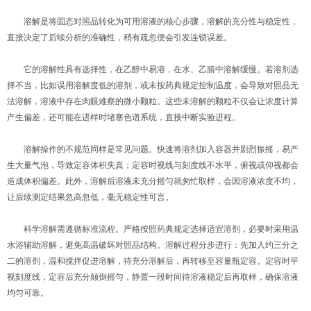
溶解是将固态对照品转化为可用溶液的核心步骤，溶解的充分性与稳定性，
直接决定了后续分析的准确性，稍有疏忽便会引发连锁误差。
它的溶解性具有选择性，在乙醇中易溶，在水、乙腈中溶解缓慢。若溶剂选
择不当，比如误用溶解度低的溶剂，或未按药典规定控制温度，会导致对照品无
法溶解，溶液中存在肉眼难察的微小颗粒。这些未溶解的颗粒不仅会让浓度计算
产生偏差，还可能在进样时堵塞色谱系统，直接中断实验进程。
溶解操作的不规范同样是常见问题。快速将溶剂加入容器并剧烈振摇，易产
生大量气泡，导致定容体积失真；定容时视线与刻度线不水平，俯视或仰视都会
造成体积偏差。此外，溶解后溶液未充分摇匀就匆忙取样，会因溶液浓度不均，
让后续测定结果忽高忽低，毫无稳定性可言。
科学溶解需遵循标准流程。严格按照药典规定选择适宜溶剂，必要时采用温
水浴辅助溶解，避免高温破坏对照品结构。溶解过程分步进行：先加入约三分之
二的溶剂，温和搅拌促进溶解，待充分溶解后，再转移至容量瓶定容。定容时平
视刻度线，定容后充分颠倒摇匀，静置一段时间待溶液稳定后再取样，确保溶液
均匀可靠。