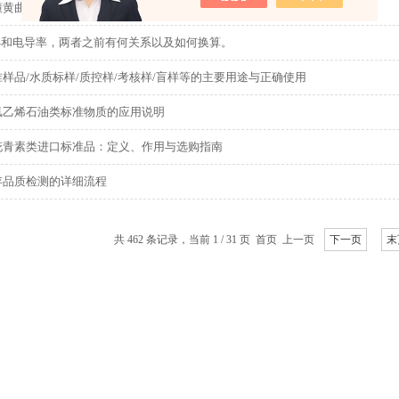
懂黄曲霉毒素标准品综合介绍
DS和电导率，两者之前有何关系以及如何换算。
样品/水质标样/质控样/考核样/盲样等的主要用途与正确使用
氯乙烯石油类标准物质的应用说明
花青素类进口标准品：定义、作用与选购指南
存品质检测的详细流程
共 462 条记录，当前 1 / 31 页 首页 上一页
下一页
末