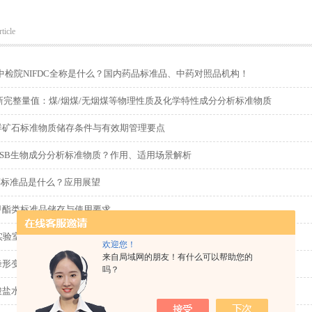
ticle
中检院NIFDC全称是什么？国内药品标准品、中药对照品机构！
年新完整量值：煤/烟煤/无烟煤等物理性质及化学特性成分分析标准物质
样矿石标准物质储存条件与有效期管理要点
GSB生物成分分析标准物质？作用、适用场景解析
醇标准品是什么？应用展望
甲酯类标准品储存与使用要求
实验室新品：GBW10006/GBW10007食用盐中碘成份分析标准物质
欢迎您！
来自局域网的朋友！有什么可以帮助您的
峰形变差、定量不准？脂肪酸甲酯类标准品常见问题排查
吗？
酸盐水泥标准样品的核心作用