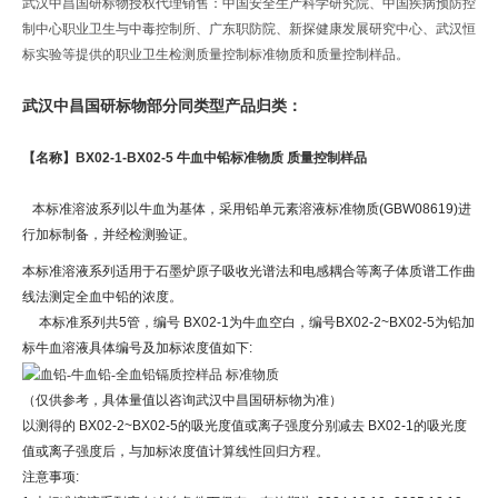
武汉中昌国研标物授权代理销售：中国安全生产科学研究院、中国疾病预防控
制中心职业卫生与中毒控制所、广东职防院、新探健康发展研究中心、武汉恒
标实验等提供的职业卫生检测质量控制标准物质和质量控制样品。
武汉中昌国研标物部分同类型产品归类：
【名称】
BX02-1-BX02-5 牛血中铅标准物质 质量控制样品
本标准溶波系列以牛血为基体，采用铅单元素溶液标准物质(GBW08619)进
行加标制备，并经检测验证。
本标准溶液系列适用于石墨炉原子吸收光谱法和电感耦合等离子体质谱工作曲
线法测定全血中铅的浓度。
本标准系列共5管，编号 BX02-1为牛血空白，编号BX02-2~BX02-5为铅加
标牛血溶液具体编号及加标浓度值如下:
（仅供参考，具体量值以咨询武汉中昌国研标物为准）
以测得的 BX02-2~BX02-5的吸光度值或离子强度分别减去 BX02-1的吸光度
值或离子强度后，与加标浓度值计算线性回归方程。
注意事项: