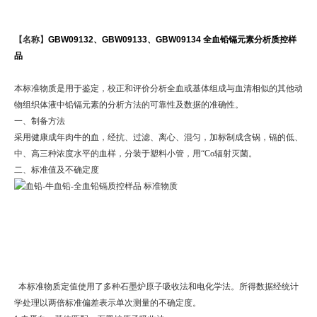
【名称】
GBW09132、GBW09133、GBW09134 全血铅镉元素分析质控样
品
本标准物质是用于鉴定，校正和评价分析全血或基体组成与血清相似的其他动
物组织体液中铅镉元素的分析方法的可靠性及数据的准确性。
一、制备方法
采用健康成年肉牛的血，经抗、过滤、离心、混匀，加标制成含锅，镉的低、
中、高三种浓度水平的血样，分装于塑料小管，用“Co辐射灭菌。
二、标准值及不确定度
本标准物质定值使用了多种石墨炉原子吸收法和电化学法。所得数据经统计
学处理以两倍标准偏差表示单次测量的不确定度。