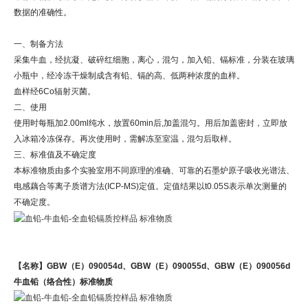
数据的准确性。
一、制备方法
采集牛血，经抗凝、破碎红细胞，离心，混匀，加入铅、镉标准，分装在玻璃
小瓶中，经冷冻干燥制成含有铅、镉的高、低两种浓度的血样。
血样经6Co辐射灭菌。
二、使用
使用时每瓶加2.00ml纯水，放置60min后,加盖混匀。用后加盖密封，立即放
入冰箱冷冻保存。再次使用时，需解冻至室温，混匀后取样。
三、标准值及不确定度
本标准物质由多个实验室用不同原理的准确、可靠的石墨炉原子吸收光谱法、
电感藕合等离子质谱方法(ICP-MS)定值。定值结果以t0.05S表示单次测量的
不确定度。
【名称】
GBW（E）090054d、GBW（E）090055d、GBW（E）090056d
牛血铅（络合性）标准物质