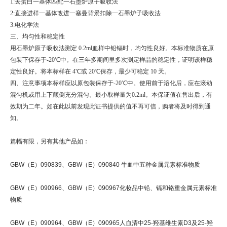
1:去蛋白一基体匹配一石墨炉原子吸收法
2:直接进样一基体改进一塞曼背景扣除一石墨炉子吸收法
3:电化学法
三、均匀性和稳定性
用石墨炉原子吸收法测定 0.2ml血样中铅镉时，均匀性良好。本标准物质在原
包装下保存于-20℃中。在三年多期间里多次测定样品的稳定性，证明该样稳
定性良好。将本标样在 4℃或 20℃保存，最少可稳定 10 天。
四、注意事项本标样应以原包装保存于-20℃中。使用前于溶化后，应在滚动
混匀机或用上下颠倒充分混匀。最小取样量为0.2ml。本保证值在售出后，有
效期为二年。如在此以前发现此证书提供的值不再可信，购者将及时得到通
知。
篇幅有限，另有其他产品如：
GBW（E）090839、GBW（E）090840 牛血中五种金属元素标准物质
GBW（E）090966、GBW（E）090967化妆品中铅、镉和铬重金属元素标准
物质
GBW（E）090964、GBW（E）090965人血清中25-羟基维生素D3及25-羟