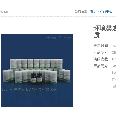
当前位置：
首页
>
产品中心
>
roducts
环境类
质
更新时间：
20
产品型号：
GB
访问次数：
16
产品简介：
G
标
样
准