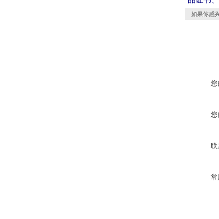
如果你感兴
您
您
联
常