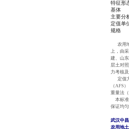
特征形
基体
主要分
定值单
规格
农用地土
上，由采
建、山东
层土对照
力考核及
定值方法
（AFS
重量法（
本标准物
保证均匀
武汉中昌
农用地土