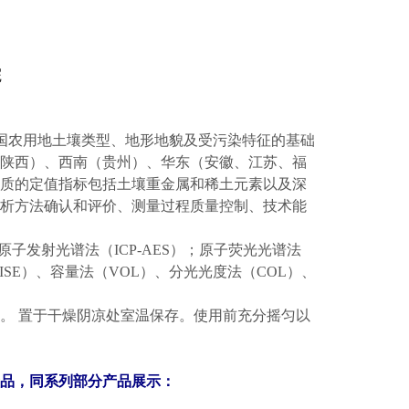
院
考虑我国农用地土壤类型、地形地貌及受污染特征的基础
陕西）、西南（贵州）、华东（安徽、江苏、福
物质的定值指标包括土壤重金属和稀土元素以及深
分析方法确认和评价、测量过程质量控制、技术能
子发射光谱法（ICP-AES）；原子荧光光谱法
SE）、容量法（VOL）、分光光度法（COL）、
g。 置于干燥阴凉处室温保存。使用前充分摇匀以
品，同系列部分产品展示：