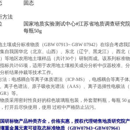
态
固态
析方法
位
国家地质实验测试中心#江苏省地质调查研究
每瓶50g
壤成分标准物质（GBW 07913~ GBW 07942）在综合
集自我国华北（北京、山西）、东北（辽宁、黑龙江）、西北（
）等地区农用地土壤样品（共计30个）研制而成。该系列标准
指标共计65项，适用于农用地土壤相关成分分析中仪器校准、
分析结果仲裁等技术工作。
：电感耦合等离子体质谱法（ICP-MS），电感耦合等离子体原
）、离子色谱法、原子吸收光谱法（AAS）、离子选择性电极法（I
GR）等。
质采用密封性良好的棕色玻璃瓶包装，外套塑料瓶，每瓶 50 
，打开后尽快使用，使用 过程中严格防止沾污。
国研标物产品种类齐全，价格实惠，授权代理销售地质研究院产
壤重金属元素可提取态标准物质（GBW07943~GBW07964）