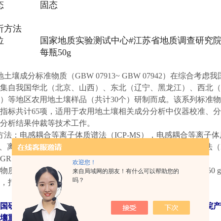
态
固态
析方法
位
国家地质实验测试中心#江苏省地质调查研究
每瓶50g
壤成分标准物质（GBW 07913~ GBW 07942）在综合
集自我国华北（北京、山西）、东北（辽宁、黑龙江）、西北（
）等地区农用地土壤样品（共计30个）研制而成。该系列标准
指标共计65项，适用于农用地土壤相关成分分析中仪器校准、
分析结果仲裁等技术工作。
：电感耦合等离子体质谱法（ICP-MS），电感耦合等离子体原
）、离子色谱法、原子吸收光谱法（AAS）、离子选择性电极法（I
GR）等。
欢迎您！
质采用密封性良好的棕色玻璃瓶包装，外套塑料瓶，每瓶 50 
来自局域网的朋友！有什么可以帮助您的
吗？
，打开后尽快使用，使用 过程中严格防止沾污。
国研标物产品种类齐全，价格实惠，授权代理销售地质研究院产
壤重金属元素可提取态标准物质（GBW07943~GBW07964）