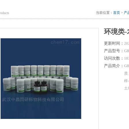
当前位置：
首页
>
产
roducts
环境类
更新时间：
20
产品型号：
GB
访问次数：
18
产品简介：
G
质
样
土