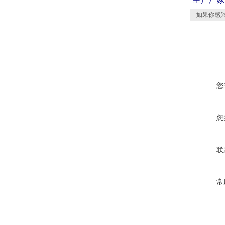
如果你感兴
您
您
联
常