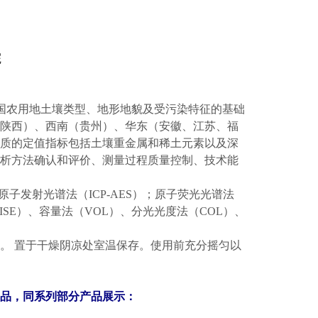
院
考虑我国农用地土壤类型、地形地貌及受污染特征的基础
陕西）、西南（贵州）、华东（安徽、江苏、福
物质的定值指标包括土壤重金属和稀土元素以及深
分析方法确认和评价、测量过程质量控制、技术能
子发射光谱法（ICP-AES）；原子荧光光谱法
SE）、容量法（VOL）、分光光度法（COL）、
g。 置于干燥阴凉处室温保存。使用前充分摇匀以
品，同系列部分产品展示：