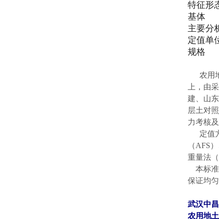
特征形
基体
主要分
定值单
规格
农用地土
上，由采
建、山东
层土对照
力考核及
定值方法
（AFS
重量法（
本标准物
保证均匀
武汉中昌
农用地土