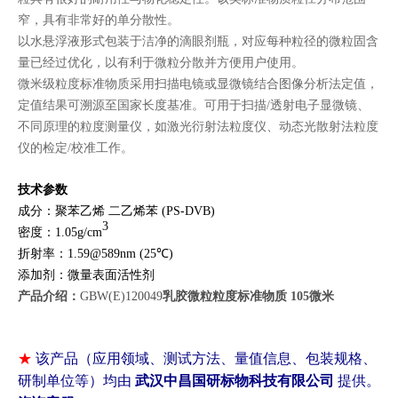
窄，具有非常好的单分散性。
以水悬浮液形式包装于洁净的滴眼剂瓶，对应每种粒径的微粒固含
量已经过优化，以有利于微粒分散并方便用户使用。
微米级粒度标准物质采用扫描电镜或显微镜结合图像分析法定值，
定值结果可溯源至国家长度基准。可用于扫描/透射电子显微镜、
不同原理的粒度测量仪，如激光衍射法粒度仪、动态光散射法粒度
仪的检定/校准工作。
技术参数
成分：聚苯乙烯 二乙烯苯 (PS-DVB)
3
密度：1.05g/cm
折射率：1.59@589nm (25℃)
添加剂：微量表面活性剂
产品介绍：
GBW(E)120049
乳胶微粒粒度标准物质 105微米
★
该产品（应用领域、测试方法、量值信息、包装规格、
研制单位等）均由
武汉中昌国研标物科技有限公司
提供。