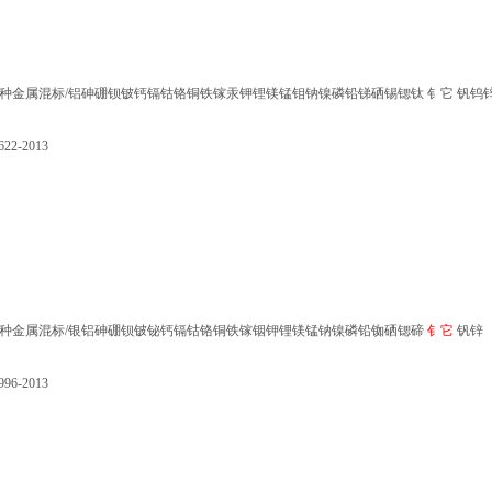
31种金属混标/铝砷硼钡铍钙镉钴铬铜铁镓汞钾锂镁锰钼钠镍磷铅锑硒锡锶钛 钅它 钒钨
22-2013
30种金属混标/银铝砷硼钡铍铋钙镉钴铬铜铁镓铟钾锂镁锰钠镍磷铅铷硒锶碲
钅它
钒锌
96-2013