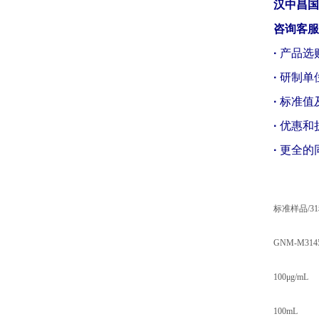
汉中昌
咨询客服
·
产品选
·
研制单
·
标准值
·
优惠和
·
更全的
标准样品/
GNM-M3145
100μg/mL
100mL