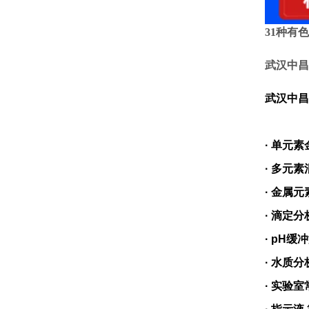
31种有
武汉中昌
武汉中昌
· 单元
·
多元素
· 金属
·
滴定分
·
pH缓
·
水质分
·
实验室