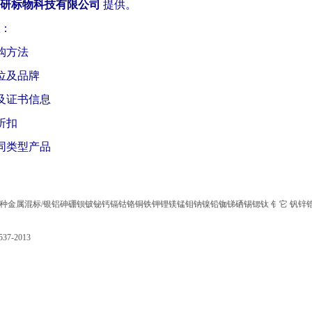
国研标物科技有限公司
提供。
：
购方法
位及品牌
及证书信息
折扣
同类型产品
31种金属混标/银铝砷硼钡铍铋钙镉钴铬铜铁钾锂镁锰钼钠镍铅铷锑硒锡锶钛 钅它 钒锌锆
37-2013