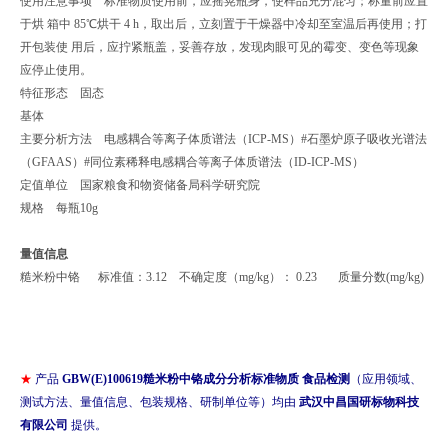
使用注意事项 标准物质使用前，应摇晃瓶身，使样品充分混匀；称量前应置
于烘 箱中 85℃烘干 4 h，取出后，立刻置于干燥器中冷却至室温后再使用；打
开包装使 用后，应拧紧瓶盖，妥善存放，发现肉眼可见的霉变、变色等现象
应停止使用。
特征形态 固态
基体
主要分析方法 电感耦合等离子体质谱法（ICP-MS）#石墨炉原子吸收光谱法
（GFAAS）#同位素稀释电感耦合等离子体质谱法（ID-ICP-MS）
定值单位 国家粮食和物资储备局科学研究院
规格 每瓶10g
量值信息
糙米粉中铬 标准值：3.12 不确定度（mg/kg）： 0.23 质量分数(mg/kg)
★
产品
GBW(E)100619
糙米粉中铬成分分析标准物质 食品检测
（应用领域、
测试方法、量值信息、包装规格、研制单位等）均由
武汉中昌国研标物科技
有限公司
提供。