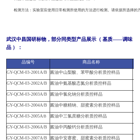
检测方法：实验室应使用日常检测所使用的方法进行检测。请依据所选择的
武汉中昌国研标物，部分同类型产品展示（ 基质——调味
品 ）：
品编号
商品名称
参
GY-QCM-03-2001A/B
酱油中山梨酸、苯甲酸分析质控样品
山
GY-QCM-03-2002A/B
酱油中氨基酸态氮分析质控样品
氨
GY-QCM-03-2003A/B
酱油中氯化钠分析质控样品
氯
GY-QCM-03-2004A/B
酱油中糖精钠、甜蜜素分析质控样品
糖
GY-QCM-03-2005A
酱油中三氯蔗糖分析质控样品
三
/B
GY-QCM-03-2006A/B
酱油中丙酸钙分析质控样品
丙
GY-QCM-03-2007A/B
酱油中安赛蜜、甜蜜素分析质控样品
安