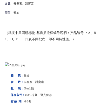
参数：
安赛蜜、甜蜜素
基质：
酱油
（武汉中昌国研标物-基质质控样编号说明：产品编号中 A、B、
C、D、E……代表不同批次，即不同特性值。）
基 质：
酱油
参 数：
安赛蜜、甜蜜素
包 装：
50mL/瓶
保存条件：
0-8℃冷
藏、避光保存
有 效 期：
6个月