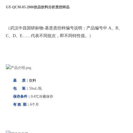
GY-QCM-05-2006
饮品饮料分析质控样品
（武汉中昌国研标物-基质质控样编号说明：产品编号中 A、B、
C、D、E……代表不同批次，即不同特性值。）
基 质：
饮料
包 装：
50mL/瓶
保存条件：
0-8
℃冷藏保存
有 效 期：
6个月