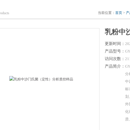
当前位置：
首页
>
产
roducts
乳粉中
更新时间：
20
产品型号：
GY
访问次数：
21
产品简介：
G
分
中
标
划
外
化
质