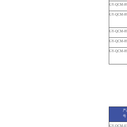
GY-QCM-09
GY-QCM-09
GY-QCM-09
GY-QCM-09
GY-QCM-09
产
号
GY-QCM-03