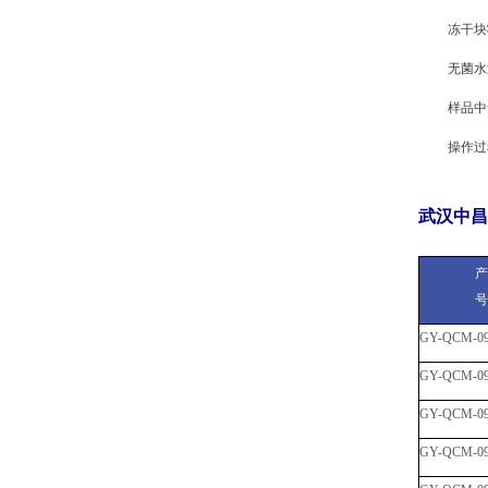
冻干块状
无菌水溶解
样品中含有
操作过程
武汉中昌
产
号
GY-QCM-09
GY-QCM-09
GY-QCM-09
GY-QCM-09