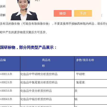
吗？
样品为一个样品单元，是不可分割的整体，勿取其中一部分测试；
样品时，必须在西林瓶中进行，不允许将西林瓶中的样品倒出西林瓶再水化；
活的微生物（可能含有致病微生物），不要直接用手接触西林瓶内样品，请在符
中产生的废弃物需灭菌后方可丢弃。
国研标物，部分同类型产品展示：
品编
商品名
参数/项目名称
称
-0001A/B
化妆品中甲硝唑分析质控样品
甲硝唑
-0002A/B
化妆品中氯霉素分析质控样品
氯霉素
-0003A/B
化妆品中汞分析质控样品
汞
-0004A/B
化妆品中镉分析质控样品
镉