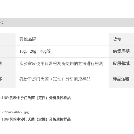
料：
其他品牌
货号
10g、20g、40g等
供货周期
途
实验室应使用日常检测所使用的方法进行检测
应用领域
称
乳粉中沙门氏菌（定性）分析质控样品
样品运输
-1109
乳粉中沙门氏菌（定性）分析质控样品
-1109
乳粉中沙门氏菌（定性）分析质控样品