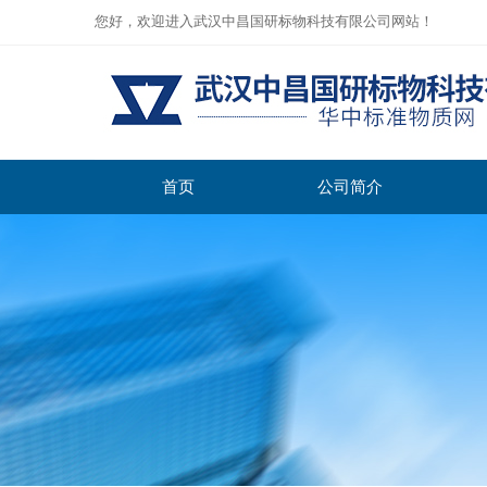
您好，欢迎进入武汉中昌国研标物科技有限公司网站！
首页
公司简介