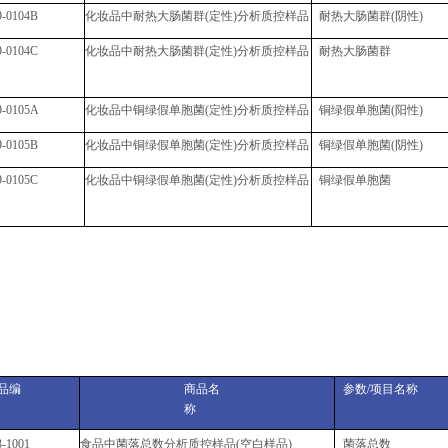
-0104B
化妆品中耐热大肠菌群(定性)分析质控样品
耐热大肠菌群(阴性)
-0104C
化妆品中耐热大肠菌群(定性)分析质控样品
耐热大肠菌群
-0105A
化妆品中铜绿假单胞菌(定性)分析质控样品
铜绿假单胞菌(阳性)
-0105B
化妆品中铜绿假单胞菌(定性)分析质控样品
铜绿假单胞菌(阴性)
-0105C
化妆品中铜绿假单胞菌(定性)分析质控样品
铜绿假单胞菌
品编
商品名
参数/项目名称
称
-1001
食品中菌落总数分析质控样品(空白样品)
菌落总数