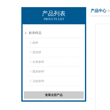
产品中心
P
产品列表
PROUCTS LIST
武汉中昌国研标物科技有限公司
标准样品
标样
质控样
水质标样
煤炭标样
冶金标样
查看全部产品