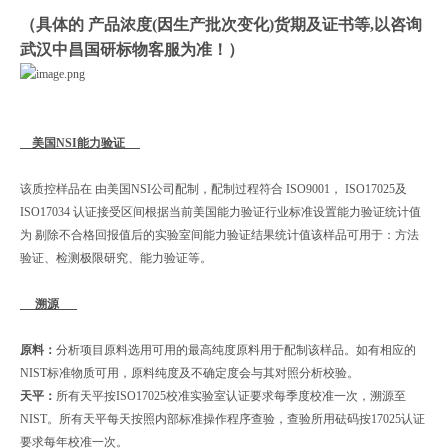
（具体的 产品浓度(因生产批次变化)货期及证书等,以咨询
武汉中昌国研标物客服为准！）
美国NSI能力验证
该质控样品在 由美国NSI公司配制，配制过程符合 ISO9001， ISO17025及
ISO17034 认证接受区间根据当前美国能力验证行业标准设置能力验证统计值
为 剔除不合格回报值后的实验室间能力验证结果统计值该样品可用于：方法
验证、检测极限研究、能力验证等。
溯源
原料：
分析项目原料选用可用的最高纯度原料用于配制该样品。如有相应的
NIST标准物质可用，原料纯度及不确定度会与其对照分析校验。
天平：
所有天平按ISO17025校准实验室认证要求每季度校准一次，溯源至
NIST。所有天平每天按照内部标准操作程序查验，查验所用砝码按17025认证
要求每年校准一次。