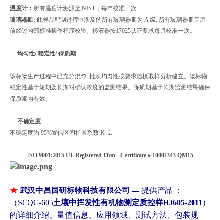
温度计：
所有温度计溯源至 NIST，每年校准一次
玻璃器皿:
此样品配制过程中涉及的所有玻璃器皿为 A 级. 所有玻璃器皿启用
前经过内部标准操作程序校验。移液器按17025认证要求每月校准一次。
均匀性/ 稳定性/ 保质期
该标物生产过程中已充分混匀. 批次均匀性按要求随机取样分析建立。该标物
稳定性基于短期及长期对确认浓度的监测结果。保质期基于长期监测结果确保
保质期内有效。
不确定度
不确定度为 95%置信区间扩展系数 K=2.
ISO 9001:2015 UL Registered Firm - Certificate # 10002343 QM15
★
武汉中昌国研标物科技有限公司 —
提供
产品 ：
（
SCQC-605
土壤中挥发性有机物测定质控样HJ605-2011
）
的详细介绍、量值信息、应用领域、测试方法、包装规