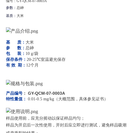
编号：
GY-QCM-07-0003A
参数：
总砷
基质：
大米
大米
基 质：
总砷
参 数：
包 装：
10 g/
袋
室温
避光保存
保存条件：
20-25℃
有 效 期：
12个月
：
GY-QCM-07-0003A
产品编号
（大概范围，具体参见证书）
特性量值：
0.01-0.5 mg/kg
样品使用前，应充分摇动以保证样品均匀；
样品为开启后一次性使用，开封后应立即进行测试，避免样品吸潮