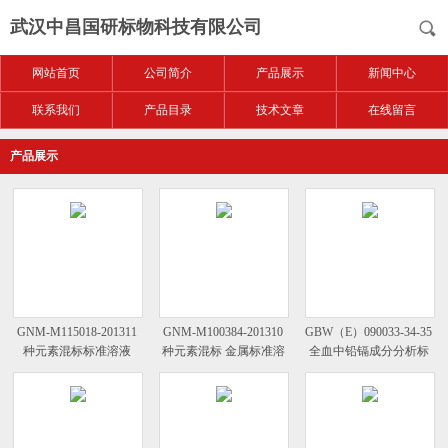
武汉中昌国研标物科技有限公司
网站首页
公司简介
产品展示
新闻中心
联系我们
产品目录
技术文章
在线留言
产品展示
GNM-M115018-201311
GNM-M100384-201310
GBW（E）090033-34-35
种元素混标标准溶液
种元素混标 金属标准溶
全血中铅镉成分分析标
ICP金属标液
液
准物质 质控样套装