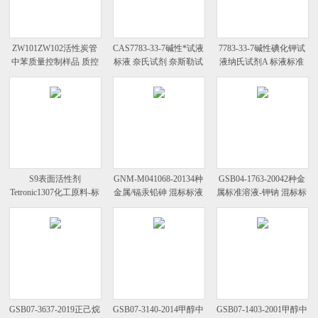
ZW101ZW102活性炭管
CAS7783-33-7碱性*试液
7783-33-7碱性碘化钾试
中苯质量控制样品 质控
标液 奈氏试剂 奈斯勒试
液纳氏试剂A 标液标准
样
剂
溶液
S9表面活性剂
GNM-M041068-20134种
GSB04-1763-20042种金
Tetronic1307化工原料-标
金属/镉汞铅砷 混标标液
属标准溶液-钾钠 混标标
准物质
标准溶液
液
GSB07-3637-2019正己烷
GSB07-3140-2014甲醇中
GSB07-1403-2001甲醇中