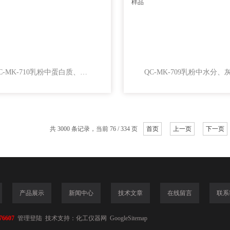
QC-MK-710乳粉中蛋白质、脂肪 检科院质控样品
共 3000 条记录，当前 76 / 334 页
首页
上一页
下一页
产品展示
新闻中心
技术文章
在线留言
联系
76607
管理登陆
技术支持：
化工仪器网
GoogleSitemap