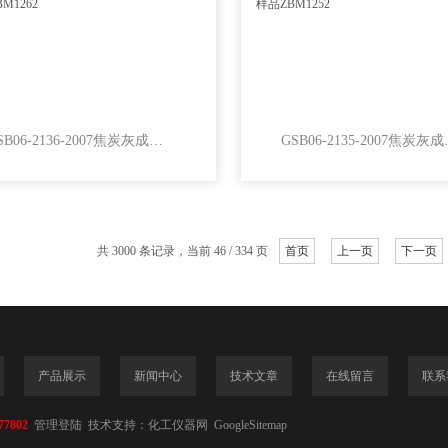
GSB06-2136-2007焦炭灰成分分析国家标准样品 ZBM1262
GSB06-2135
共 3000 条记录，当前 46 / 334 页
首页
上一页
下一页
产品展示
新闻中心
技术文章
在线留言
联系
77802
管理登陆
技术支持：
化工仪器网
GoogleSitemap